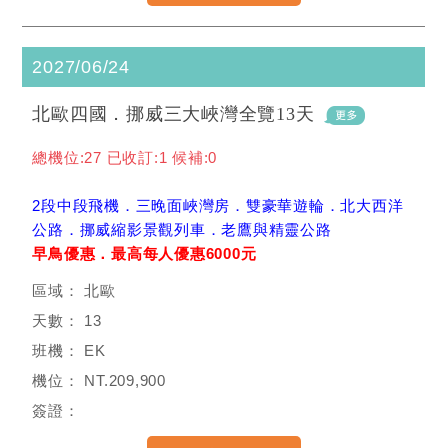
2027/06/24
北歐四國．挪威三大峽灣全覽13天
總機位:27 已收訂:1 候補:0
2段中段飛機．三晚面峽灣房．雙豪華遊輪．北大西洋
公路．挪威縮影景觀列車．老鷹與精靈公路
早鳥優惠．最高每人優惠6000元
北歐
13
EK
NT.209,900