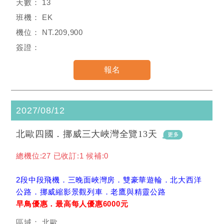
13
EK
NT.209,900
2027/08/12
北歐四國．挪威三大峽灣全覽13天
總機位:27 已收訂:1 候補:0
2段中段飛機．三晚面峽灣房．雙豪華遊輪．北大西洋
公路．挪威縮影景觀列車．老鷹與精靈公路
早鳥優惠．最高每人優惠6000元
北歐