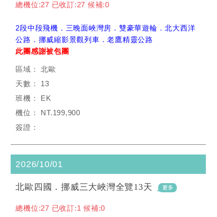
總機位:27 已收訂:27 候補:0
2段中段飛機．三晚面峽灣房．雙豪華遊輪．北大西洋
公路．挪威縮影景觀列車．老鷹精靈公路
此團感謝被包團
北歐
13
EK
NT.199,900
2026/10/01
北歐四國．挪威三大峽灣全覽13天
總機位:27 已收訂:1 候補:0