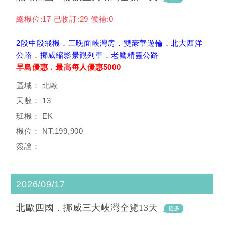
總機位:17 已收訂:29 候補:0
2段中段飛機．三晚面峽灣房．雙豪華遊輪．北大西洋
公路．挪威縮影景觀列車．老鷹精靈公路
早鳥優惠．最高每人優惠5000
北歐
13
EK
NT.199,900
2026/09/17
北歐四國．挪威三大峽灣全覽13天