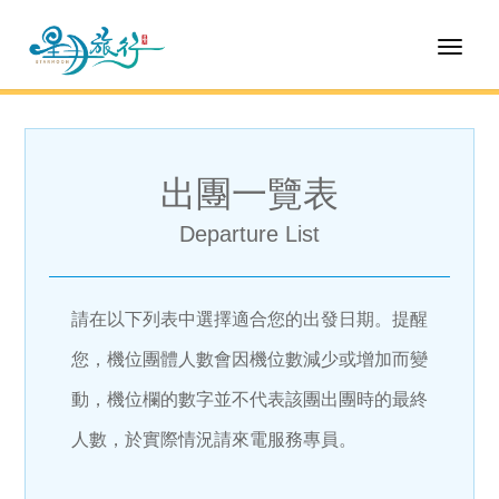
Toggl
naviga
出團一覽表
Departure List
請在以下列表中選擇適合您的出發日期。提醒
您，機位團體人數會因機位數減少或增加而變
動，機位欄的數字並不代表該團出團時的最終
人數，於實際情況請來電服務專員。