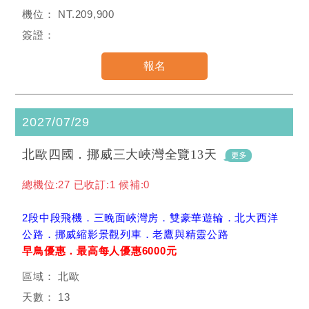
NT.209,900
2027/07/29
北歐四國．挪威三大峽灣全覽13天
總機位:27 已收訂:1 候補:0
2段中段飛機．三晚面峽灣房．雙豪華遊輪．北大西洋
公路．挪威縮影景觀列車．老鷹與精靈公路
早鳥優惠．最高每人優惠6000元
北歐
13