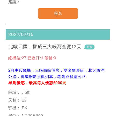
2027/07/15
北歐四國．挪威三大峽灣全覽13天
總機位:27 已收訂:1 候補:0
2段中段飛機．三晚面峽灣房．雙豪華遊輪．北大西洋
公路．挪威縮影景觀列車．老鷹與精靈公路
早鳥優惠．最高每人優惠6000元
北歐
13
EK
NT.209,900