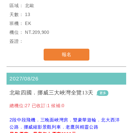
北歐
13
EK
NT.209,900
2027/08/26
北歐四國．挪威三大峽灣全覽13天
總機位:27 已收訂:1 候補:0
2段中段飛機．三晚面峽灣房．雙豪華遊輪．北大西洋
公路．挪威縮影景觀列車．老鷹與精靈公路