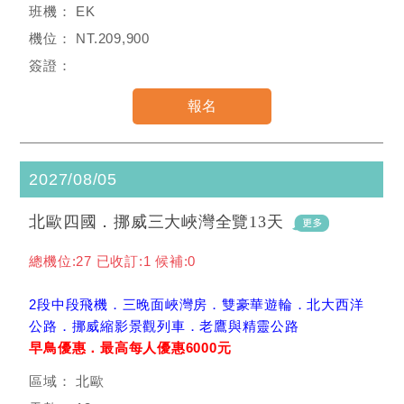
EK
NT.209,900
2027/08/05
北歐四國．挪威三大峽灣全覽13天
總機位:27 已收訂:1 候補:0
2段中段飛機．三晚面峽灣房．雙豪華遊輪．北大西洋
公路．挪威縮影景觀列車．老鷹與精靈公路
早鳥優惠．最高每人優惠6000元
北歐