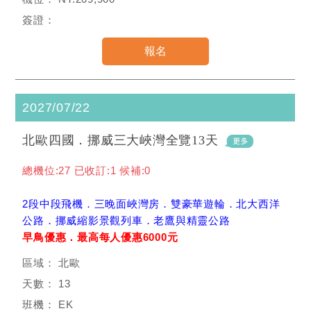
2027/07/22
北歐四國．挪威三大峽灣全覽13天
總機位:27 已收訂:1 候補:0
2段中段飛機．三晚面峽灣房．雙豪華遊輪．北大西洋
公路．挪威縮影景觀列車．老鷹與精靈公路
早鳥優惠．最高每人優惠6000元
北歐
13
EK