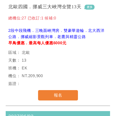
北歐四國．挪威三大峽灣全覽13天
總機位:27 已收訂:1 候補:0
2段中段飛機．三晚面峽灣房．雙豪華遊輪．北大西洋
公路．挪威縮影景觀列車．老鷹與精靈公路
早鳥優惠．最高每人優惠6000元
北歐
13
EK
NT.209,900