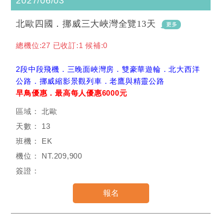
2027/06/03
北歐四國．挪威三大峽灣全覽13天
總機位:27 已收訂:1 候補:0
2段中段飛機．三晚面峽灣房．雙豪華遊輪．北大西洋
公路．挪威縮影景觀列車．老鷹與精靈公路
早鳥優惠．最高每人優惠6000元
北歐
13
EK
NT.209,900