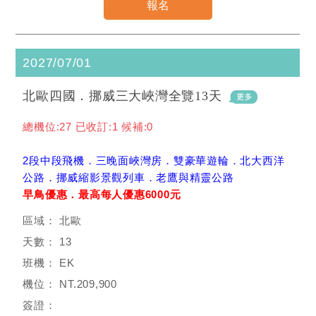
2027/07/01
北歐四國．挪威三大峽灣全覽13天
總機位:27 已收訂:1 候補:0
2段中段飛機．三晚面峽灣房．雙豪華遊輪．北大西洋
公路．挪威縮影景觀列車．老鷹與精靈公路
早鳥優惠．最高每人優惠6000元
北歐
13
EK
NT.209,900