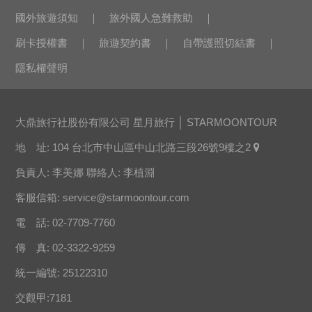
國外旅遊須知
旅外國人急難救助
刷卡授權書
旅遊契約書
自帶護照切結書
隱私權聲明
大鼎旅行社股份有限公司 星月旅行 │ STARMOONTOUR
地 址: 104 台北市中山區中山北路三段26號9樓之2
負責人: 李美娜 聯絡人: 李植淵
客服信箱:
service@starmoontour.com
電 話: 02-7709-7760
傳 真: 02-3322-9259
統一編號: 25122310
交觀甲:7181