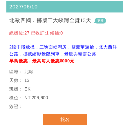
2027/06/10
北歐四國．挪威三大峽灣全覽13天
總機位:27 已收訂:1 候補:0
2段中段飛機．三晚面峽灣房．雙豪華遊輪．北大西洋
公路．挪威縮影景觀列車．老鷹與精靈公路
早鳥優惠．最高每人優惠6000元
北歐
13
EK
NT.209,900