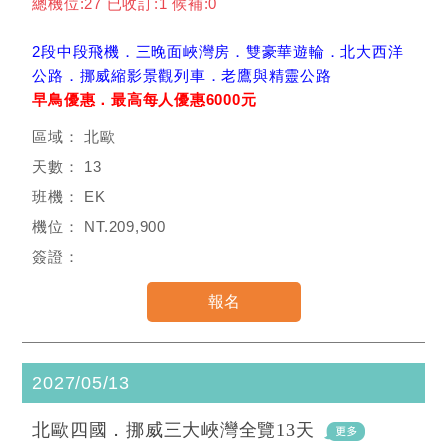
總機位:27 已收訂:1 候補:0
2段中段飛機．三晚面峽灣房．雙豪華遊輪．北大西洋
公路．挪威縮影景觀列車．老鷹與精靈公路
早鳥優惠．最高每人優惠6000元
北歐
13
EK
NT.209,900
2027/05/13
北歐四國．挪威三大峽灣全覽13天