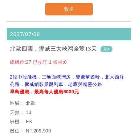
2027/07/08
北歐四國．挪威三大峽灣全覽13天
總機位:27 已收訂:1 候補:0
2段中段飛機．三晚面峽灣房．雙豪華遊輪．北大西洋
公路．挪威縮影景觀列車．老鷹與精靈公路
早鳥優惠．最高每人優惠6000元
北歐
13
EK
NT.209,900