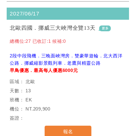
2027/06/17
北歐四國．挪威三大峽灣全覽13天
總機位:27 已收訂:1 候補:0
2段中段飛機．三晚面峽灣房．雙豪華遊輪．北大西洋
公路．挪威縮影景觀列車．老鷹與精靈公路
早鳥優惠．最高每人優惠6000元
北歐
13
EK
NT.209,900