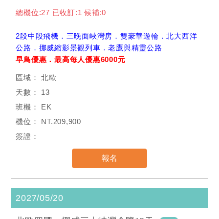
總機位:27 已收訂:1 候補:0
2段中段飛機．三晚面峽灣房．雙豪華遊輪．北大西洋
公路．挪威縮影景觀列車．老鷹與精靈公路
早鳥優惠．最高每人優惠6000元
北歐
13
EK
NT.209,900
2027/05/20