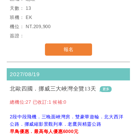
13
EK
NT.209,900
2027/08/19
北歐四國．挪威三大峽灣全覽13天
總機位:27 已收訂:1 候補:0
2段中段飛機．三晚面峽灣房．雙豪華遊輪．北大西洋
公路．挪威縮影景觀列車．老鷹與精靈公路
早鳥優惠．最高每人優惠6000元