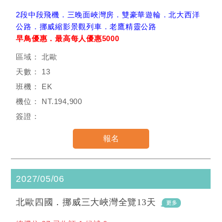
2段中段飛機．三晚面峽灣房．雙豪華遊輪．北大西洋
公路．挪威縮影景觀列車．老鷹精靈公路
早鳥優惠．最高每人優惠5000
北歐
13
EK
NT.194,900
2027/05/06
北歐四國．挪威三大峽灣全覽13天