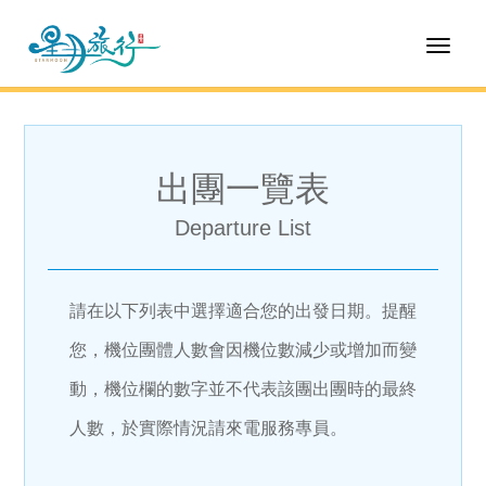
Toggl
naviga
出團一覽表
Departure List
請在以下列表中選擇適合您的出發日期。提醒
您，機位團體人數會因機位數減少或增加而變
動，機位欄的數字並不代表該團出團時的最終
人數，於實際情況請來電服務專員。