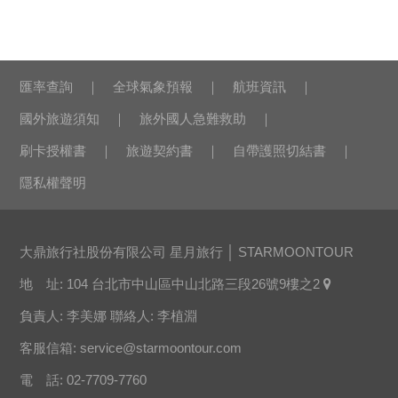
匯率查詢
全球氣象預報
航班資訊
國外旅遊須知
旅外國人急難救助
刷卡授權書
旅遊契約書
自帶護照切結書
隱私權聲明
大鼎旅行社股份有限公司 星月旅行 │ STARMOONTOUR
地 址: 104 台北市中山區中山北路三段26號9樓之2
負責人: 李美娜 聯絡人: 李植淵
客服信箱:
service@starmoontour.com
電 話: 02-7709-7760