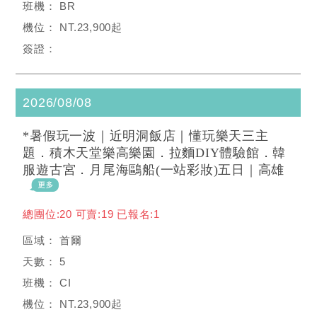
BR
NT.23,900起
2026/08/08
*暑假玩一波｜近明洞飯店｜懂玩樂天三主
題．積木天堂樂高樂園．拉麵DIY體驗館．韓
服遊古宮．月尾海鷗船(一站彩妝)五日｜高雄
總團位:20 可賣:19 已報名:1
首爾
5
CI
NT.23,900起