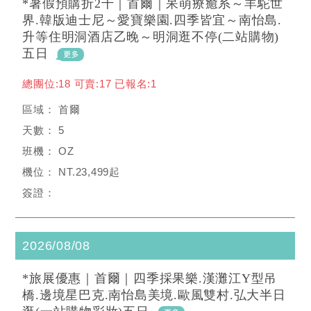
*暑假預購折2千｜首爾｜呆萌療癒系～羊駝世
界.韓版迪士尼～愛寶樂園.四季皆宜～南怡島.
升等住明洞酒店乙晚～明洞逛不停(二站購物)
五日
總團位:18 可賣:17 已報名:1
首爾
5
OZ
NT.23,499起
2026/08/08
*旅展優惠｜首爾｜四季採果樂.漢灘江Y型吊
橋.邊境星巴克.南怡島美境.歐風雙村.弘大半日