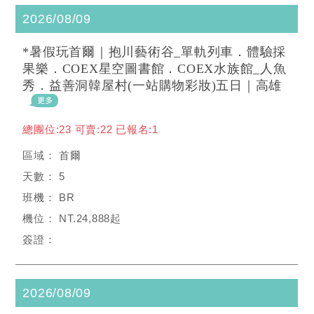
2026/08/09
*暑假玩首爾｜抱川藝術谷_單軌列車．體驗採
果樂．COEX星空圖書館．COEX水族館_人魚
秀．益善洞韓屋村(一站購物彩妝)五日｜高雄
總團位:23 可賣:22 已報名:1
首爾
5
BR
NT.24,888起
2026/08/09