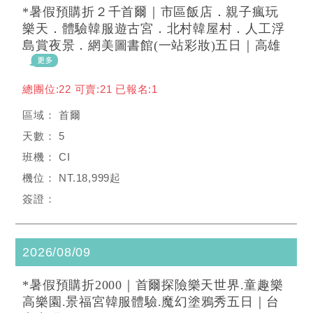
*暑假預購折２千首爾｜市區飯店．親子瘋玩
樂天．體驗韓服遊古宮．北村韓屋村．人工浮
島賞夜景．網美圖書館(一站彩妝)五日｜高雄
總團位:22 可賣:21 已報名:1
首爾
5
CI
NT.18,999起
2026/08/09
*暑假預購折2000｜首爾探險樂天世界.童趣樂
高樂園.景福宮韓服體驗.魔幻塗鴉秀五日｜台