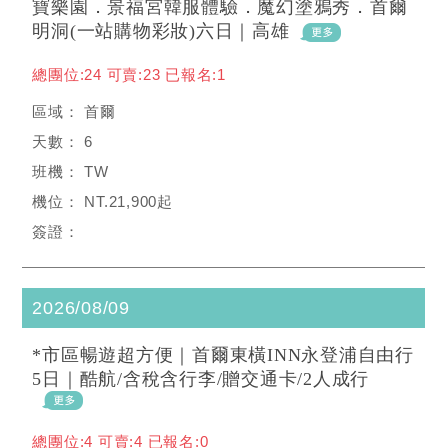
寶樂園．景福宮韓服體驗．魔幻塗鴉秀．首爾
明洞(一站購物彩妝)六日｜高雄
總團位:24 可賣:23 已報名:1
首爾
6
TW
NT.21,900起
2026/08/09
*市區暢遊超方便｜首爾東橫INN永登浦自由行
5日｜酷航/含稅含行李/贈交通卡/2人成行
總團位:4 可賣:4 已報名:0