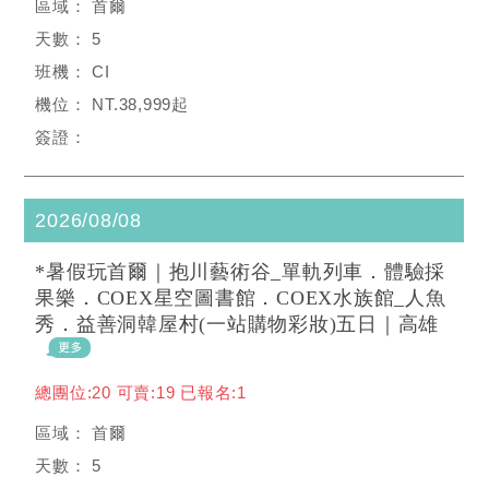
首爾
5
CI
NT.38,999起
2026/08/08
*暑假玩首爾｜抱川藝術谷_單軌列車．體驗採
果樂．COEX星空圖書館．COEX水族館_人魚
秀．益善洞韓屋村(一站購物彩妝)五日｜高雄
總團位:20 可賣:19 已報名:1
首爾
5