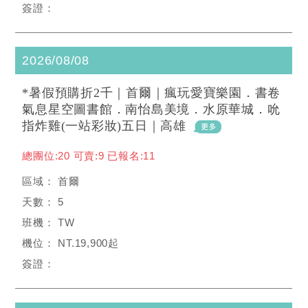
2026/08/08
*暑假預購折2千｜首爾｜瘋玩愛寶樂園．書卷
氣息星空圖書館．南怡島美境．水原華城．吮
指炸雞(一站彩妝)五日｜高雄
總團位:20 可賣:9 已報名:11
首爾
5
TW
NT.19,900起