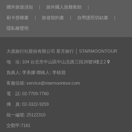
國外旅遊須知
旅外國人急難救助
刷卡授權書
旅遊契約書
自帶護照切結書
隱私權聲明
大鼎旅行社股份有限公司 星月旅行 │ STARMOONTOUR
地 址: 104 台北市中山區中山北路三段26號9樓之2
負責人: 李美娜 聯絡人: 李植淵
客服信箱:
service@starmoontour.com
電 話: 02-7709-7760
傳 真: 02-3322-9259
統一編號: 25122310
交觀甲:7181