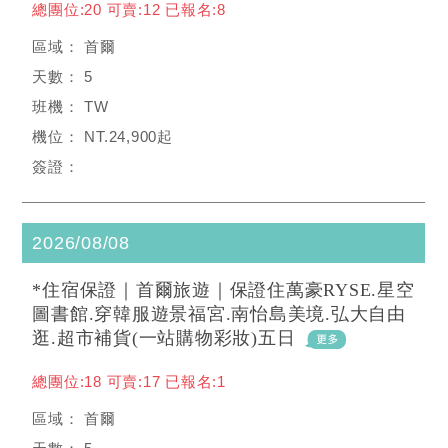
總團位:20 可賣:12 已報名:8
首爾
5
TW
NT.24,900起
2026/08/08
*住宿保證｜首爾旅遊｜保證住萬豪RYSE.星空
圖書館.穿韓服遊景福宮.南怡島美境.弘大自由
逛.超市補貨(一站購物彩妝)五日
總團位:18 可賣:17 已報名:1
首爾