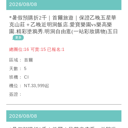
2026/08/08
*暑假預購折2千｜首爾旅遊｜保證乙晚五星華
克山莊＋乙晚近明洞飯店.愛寶樂園vs樂高樂
園.精彩塗鴉秀.明洞自由逛(一站彩妝購物)五日
總團位:16 可賣:15 已報名:1
首爾
5
CI
NT.33,999起
2026/08/08