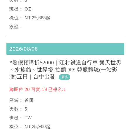
5
OZ
NT.29,888起
2026/08/08
*暑假預購折$2000｜江村鐵道自行車.樂天世界
～水族館～世界塔.拉麵DIY.韓服體驗(一站彩
妝)五日｜台中出發
總團位:20 可賣:19 已報名:1
首爾
5
TW
NT.25,900起