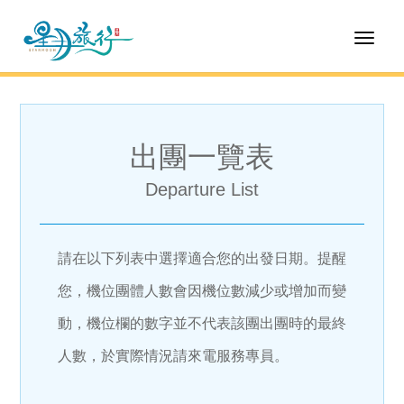
Toggl
naviga
出團一覽表
Departure List
請在以下列表中選擇適合您的出發日期。提醒
您，機位團體人數會因機位數減少或增加而變
動，機位欄的數字並不代表該團出團時的最終
人數，於實際情況請來電服務專員。