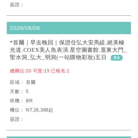
2026/08/08
*首爾｜早去晚回｜保證住弘大安馬緹.絕美極
光道.COEX美人魚表演.星空圖書館.逛東大門_
聖水洞_弘大_明洞(一站購物彩妝)五日
總團位:20 可賣:19 已報名:1
首爾
5
BR
NT.26,388起