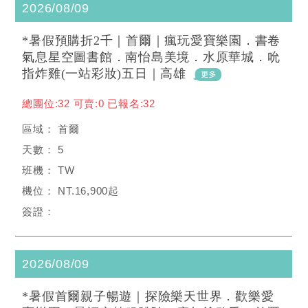
2026/08/09
*暑假預購折2千｜首爾｜瘋玩愛寶樂園．書卷
氣息星空圖書館．南怡島美境．水原華城．吮
指炸雞(一站彩妝)五日｜高雄
總團位:32 可賣:0 已報名:32
首爾
5
TW
NT.16,900起
2026/08/09
*暑假首爾親子暢遊｜探險樂天世界．歡樂愛