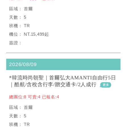
首爾
5
TR
NT.15,499起
2026/08/09
*韓流時尚朝聖｜首爾弘大AMANTI自由行5日
｜酷航/含稅含行李/贈交通卡/2人成行
總團位:8 可賣:4 已報名:4
首爾
5
TR